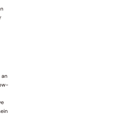
on
r
 an
low-
ve
sein