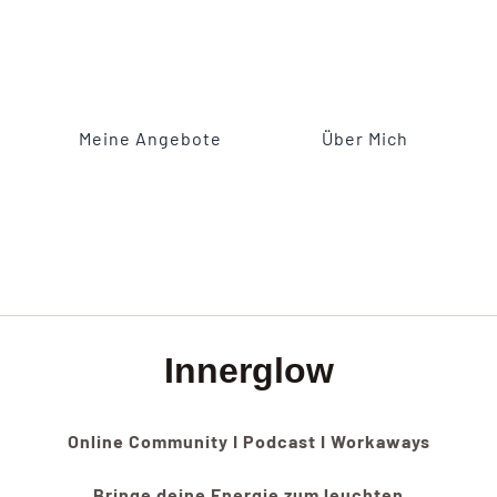
Meine Angebote
Über Mich
Innerglow
Online Community I Podcast I Workaways
Bringe deine Energie zum leuchten