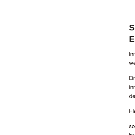
S
E
In
we
Ei
in
de
Hi
so