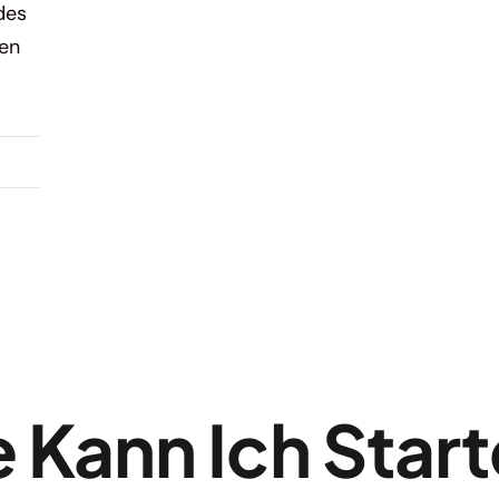
des
gen
 Kann Ich Star