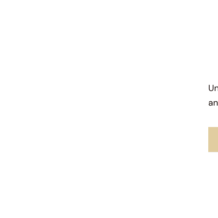
Un
an