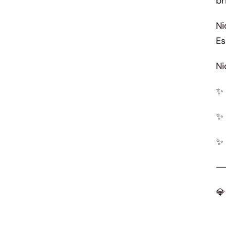
br
Ni
Es
Ni
✨ 
✨ 
✨ 
💎