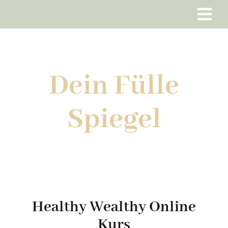
Zum
Inhalt
Tog
springen
Home
Navi
Dein Fülle
Meine Angebote
Spiegel
Über mich
Blog
Kontaktaufnahme
Healthy Wealthy Online
Kurs