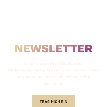
IMMER UP-TO-DATE SEIN
NEWSLETTER
Erfahre von neuen Angeboten,
Workshopterminen, Artikeln rund um das Thema
Bewusstsein, Liebe und Lebenskraft &
Beziehung​
TRAG MICH EIN