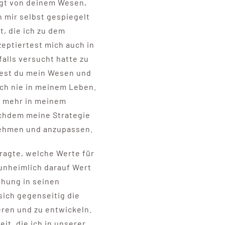
igt von deinem Wesen,
 mir selbst gespiegelt
t, die ich zu dem
zeptiertest mich auch in
alls versucht hatte zu
test du mein Wesen und
och nie in meinem Leben.
d mehr in meinem
achdem meine Strategie
nehmen und anzupassen.
ragte, welche Werte für
 unheimlich darauf Wert
ehung in seinen
sich gegenseitig die
eren und zu entwickeln.
it, die ich in unserer