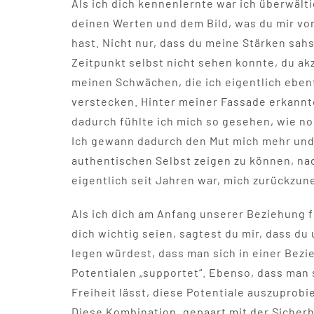
Als ich dich kennenlernte war ich überwält
deinen Werten und dem Bild, was du mir von
hast. Nicht nur, dass du meine Stärken sahs
Zeitpunkt selbst nicht sehen konnte, du ak
meinen Schwächen, die ich eigentlich ebenf
verstecken. Hinter meiner Fassade erkann
dadurch fühlte ich mich so gesehen, wie n
Ich gewann dadurch den Mut mich mehr un
authentischen Selbst zeigen zu können, n
eigentlich seit Jahren war, mich zurückzu
Als ich dich am Anfang unserer Beziehung f
dich wichtig seien, sagtest du mir, dass du
legen würdest, dass man sich in einer Bezi
Potentialen „supportet“. Ebenso, dass man 
Freiheit lässt, diese Potentiale auszuprobi
Diese Kombination, gepaart mit der Sicherhe