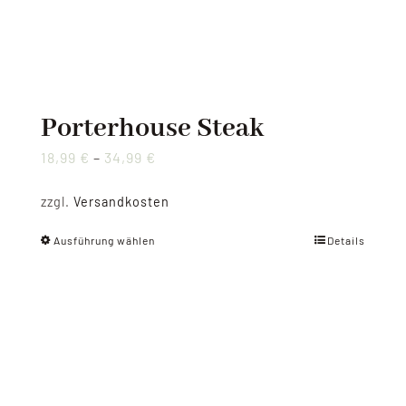
werden
Porterhouse Steak
18,99
€
–
34,99
€
zzgl.
Versandkosten
Ausführung wählen
Details
Dieses
Produkt
weist
mehrere
Varianten
auf.
Die