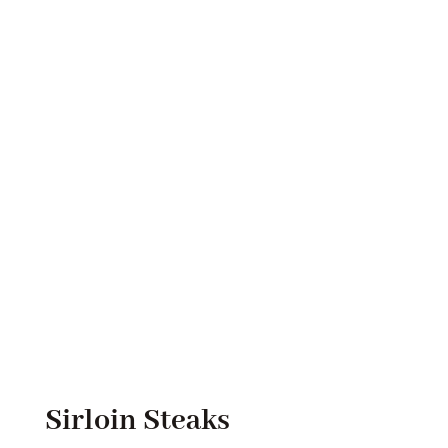
gewählt
werden
Sirloin Steaks