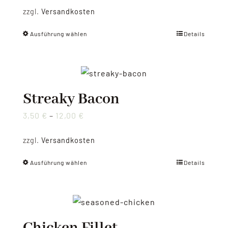
zzgl.
Versandkosten
Ausführung wählen
Details
Dieses
Produkt
weist
mehrere
Varianten
Streaky Bacon
auf.
3,50
€
–
12,00
€
Die
Optionen
zzgl.
Versandkosten
können
Ausführung wählen
Details
auf
Dieses
der
Produkt
Produktseite
weist
gewählt
mehrere
werden
Varianten
Chicken Fillet