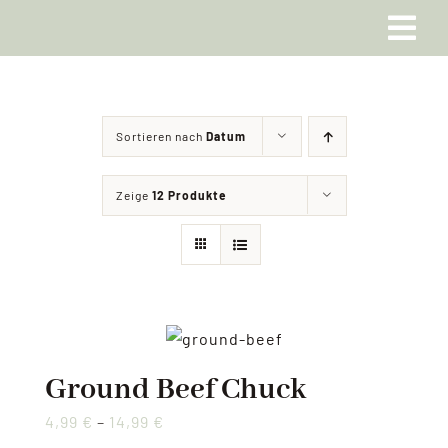
Zum
Inhalt
Tog
springen
Home
Navi
Sortieren nach
Datum
Meine Angebote
Zeige
12 Produkte
Über mich
Blog
Kontaktaufnahme
Ground Beef Chuck
4,99
€
–
14,99
€